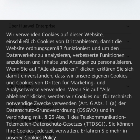
Über Huawei Enterprise
Wir verwenden Cookies auf dieser Website,
Kaufanleitung
einschließlich Cookies von Drittanbietern, damit die
Website ordnungsgemäß funktioniert und um den
Datenverkehr zu analysieren, verbesserte Funktionen
Partner
anzubieten und Inhalte und Anzeigen zu personalisieren.
Wenn Sie auf "Alle akzeptieren" klicken, erklären Sie sich
Ressourcen
damit einverstanden, dass wir unsere eigenen Cookies
und Cookies von Dritten für Marketing- und
Quick Links
Analysezwecke verwenden. Wenn Sie auf "Alle
ablehnen" klicken, werden wir Cookies nur für technisch
notwendige Zwecke verwenden (Art. 6 Abs. 1 (a) der
HUAWEI eKit App
Datenschutz-Grundverordnung (DSGVO) und in
Verbindung mit . § 25 Abs. 1 des Telekommunikation-
Huawei HiKnow App
Telemedien-Datenschutz-Gesetzes (TTDSG)). Sie können
Ihre Cookies jederzeit verwalten. Erfahren Sie mehr in
HUAWEI eFly App
unserer
Cookies Policy
.