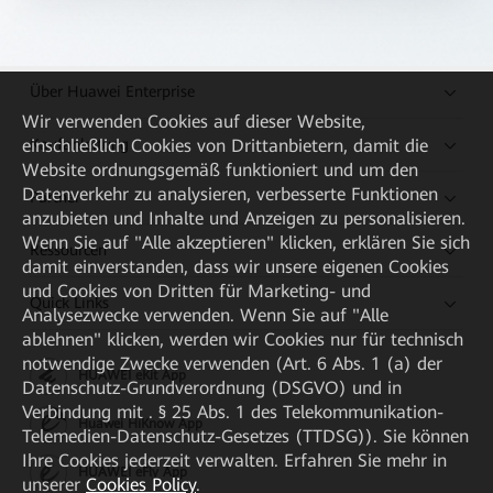
Über Huawei Enterprise
Wir verwenden Cookies auf dieser Website,
Kaufanleitung
einschließlich Cookies von Drittanbietern, damit die
Website ordnungsgemäß funktioniert und um den
Datenverkehr zu analysieren, verbesserte Funktionen
Partner
anzubieten und Inhalte und Anzeigen zu personalisieren.
Wenn Sie auf "Alle akzeptieren" klicken, erklären Sie sich
Ressourcen
damit einverstanden, dass wir unsere eigenen Cookies
und Cookies von Dritten für Marketing- und
Quick Links
Analysezwecke verwenden. Wenn Sie auf "Alle
ablehnen" klicken, werden wir Cookies nur für technisch
notwendige Zwecke verwenden (Art. 6 Abs. 1 (a) der
HUAWEI eKit App
Datenschutz-Grundverordnung (DSGVO) und in
Verbindung mit . § 25 Abs. 1 des Telekommunikation-
Huawei HiKnow App
Telemedien-Datenschutz-Gesetzes (TTDSG)). Sie können
Ihre Cookies jederzeit verwalten. Erfahren Sie mehr in
HUAWEI eFly App
unserer
Cookies Policy
.