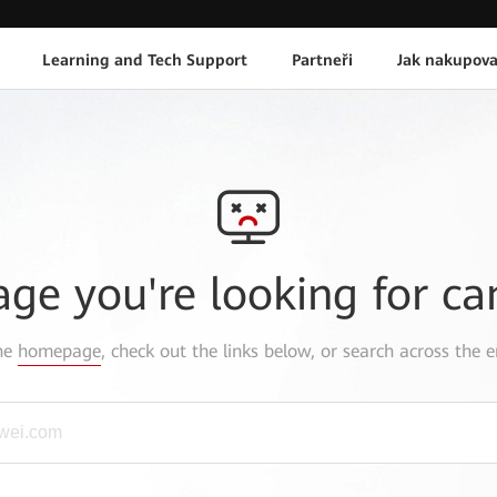
Learning and Tech Support
Partneři
Jak nakupova
age you're looking for ca
the
homepage
, check out the links below, or search across the e