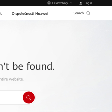
Login
Celosvětový
Search
t
O společnosti Huawei
n't be found.
ntire website.