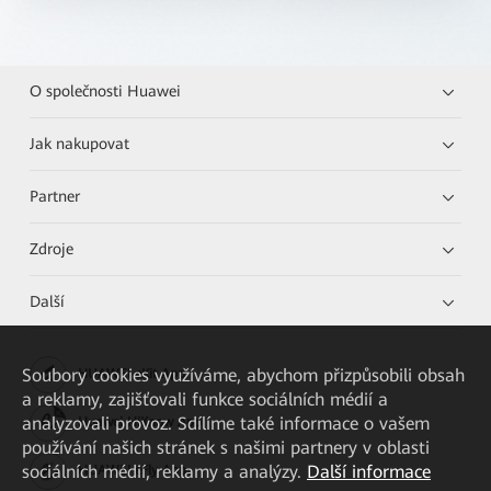
O společnosti Huawei
Jak nakupovat
Partner
Zdroje
Další
Soubory cookies využíváme, abychom přizpůsobili obsah
HUAWEI eKit App
a reklamy, zajišťovali funkce sociálních médií a
analyzovali provoz. Sdílíme také informace o vašem
Huawei HiKnow App
používání našich stránek s našimi partnery v oblasti
sociálních médií, reklamy a analýzy.
Další informace
HUAWEI eFly App