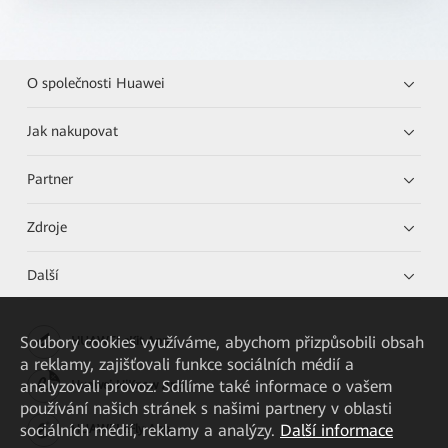
O společnosti Huawei
Jak nakupovat
Partner
Zdroje
Další
Soubory cookies využíváme, abychom přizpůsobili obsah
HUAWEI eKit App
a reklamy, zajišťovali funkce sociálních médií a
analyzovali provoz. Sdílíme také informace o vašem
Huawei HiKnow App
používání našich stránek s našimi partnery v oblasti
sociálních médií, reklamy a analýzy.
Další informace
HUAWEI eFly App