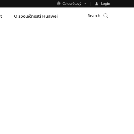
Login
Celosvětový
Search
t
O společnosti Huawei