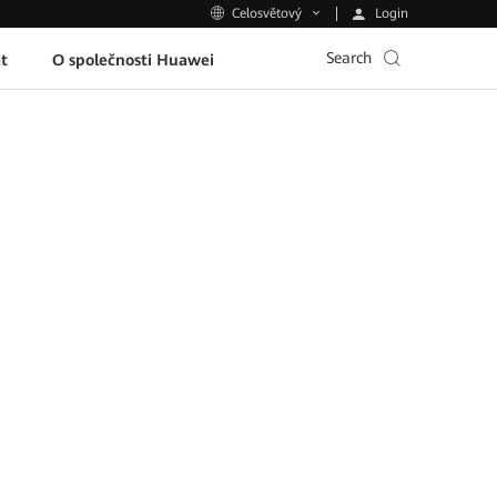
Login
Celosvětový
Search
t
O společnosti Huawei