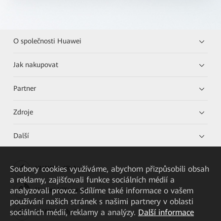
O společnosti Huawei
Jak nakupovat
Partner
Zdroje
Další
Soubory cookies využíváme, abychom přizpůsobili obsah
HUAWEI eKit App
a reklamy, zajišťovali funkce sociálních médií a
analyzovali provoz. Sdílíme také informace o vašem
Huawei HiKnow App
používání našich stránek s našimi partnery v oblasti
sociálních médií, reklamy a analýzy.
Další informace
HUAWEI eFly App