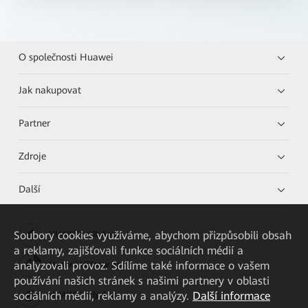
O společnosti Huawei
Jak nakupovat
Partner
Zdroje
Další
Soubory cookies využíváme, abychom přizpůsobili obsah
HUAWEI eKit App
a reklamy, zajišťovali funkce sociálních médií a
analyzovali provoz. Sdílíme také informace o vašem
Huawei HiKnow App
používání našich stránek s našimi partnery v oblasti
sociálních médií, reklamy a analýzy.
Další informace
HUAWEI eFly App