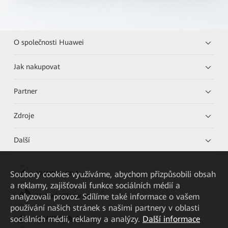
O společnosti Huawei
Jak nakupovat
Partner
Zdroje
Další
Soubory cookies využíváme, abychom přizpůsobili obsah
HUAWEI eKit App
a reklamy, zajišťovali funkce sociálních médií a
analyzovali provoz. Sdílíme také informace o vašem
Huawei HiKnow App
používání našich stránek s našimi partnery v oblasti
sociálních médií, reklamy a analýzy.
Další informace
HUAWEI eFly App