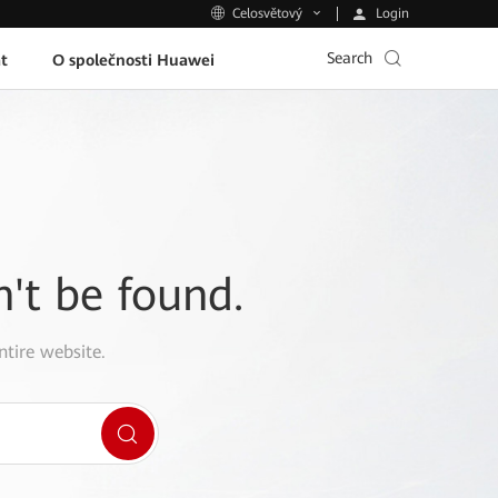
Login
Celosvětový
Search
t
O společnosti Huawei
n't be found.
ntire website.