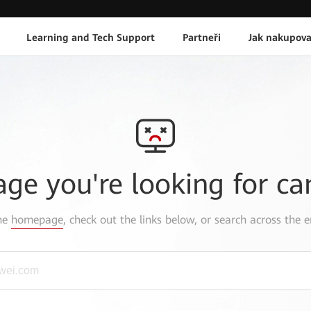
Learning and Tech Support
Partneři
Jak nakupova
age you're looking for ca
the
homepage
, check out the links below, or search across the e