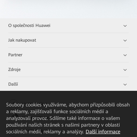
O společnosti Huawei
Jak nakupovat
Partner
Zdroje
Další
Soubory cookies využíváme, abychom přizpůsobili obsah
HUAWEI eKit App
a reklamy, zajišťovali funkce sociálních médií a
analyzovali provoz. Sdílíme také informace o vašem
Huawei HiKnow App
používání našich stránek s našimi partnery v oblasti
sociálních médií, reklamy a analýzy.
Další informace
HUAWEI eFly App