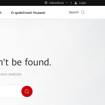
Login
Celosvětový
Search
t
O společnosti Huawei
n't be found.
ntire website.