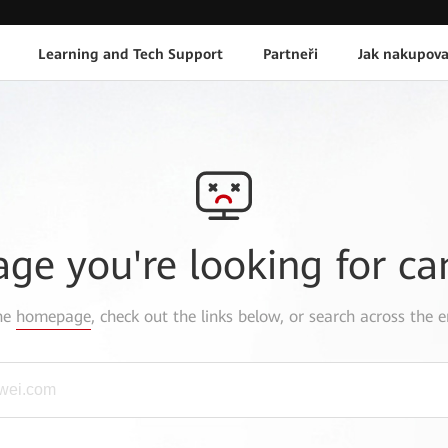
Learning and Tech Support
Partneři
Jak nakupova
age you're looking for ca
the
homepage
, check out the links below, or search across the e