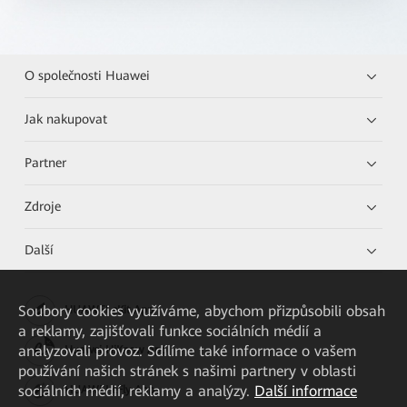
O společnosti Huawei
Jak nakupovat
Partner
Zdroje
Další
Soubory cookies využíváme, abychom přizpůsobili obsah
HUAWEI eKit App
a reklamy, zajišťovali funkce sociálních médií a
analyzovali provoz. Sdílíme také informace o vašem
Huawei HiKnow App
používání našich stránek s našimi partnery v oblasti
sociálních médií, reklamy a analýzy.
Další informace
HUAWEI eFly App