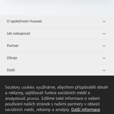
O společnosti Huawei
Jak nakupovat
Partner
Zdroje
Další
Soubory cookies využíváme, abychom přizpůsobili obsah
HUAWEI eKit App
a reklamy, zajišťovali funkce sociálních médií a
analyzovali provoz. Sdílíme také informace o vašem
Huawei HiKnow App
používání našich stránek s našimi partnery v oblasti
sociálních médií, reklamy a analýzy.
Další informace
HUAWEI eFly App