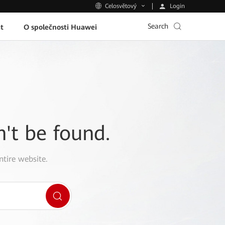
Login
Celosvětový
Search
t
O společnosti Huawei
n't be found.
ntire website.