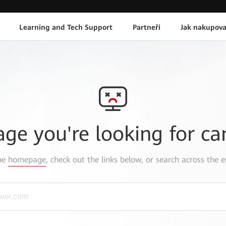
Learning and Tech Support
Partneři
Jak nakupova
age you're looking for ca
the
homepage
, check out the links below, or search across the e