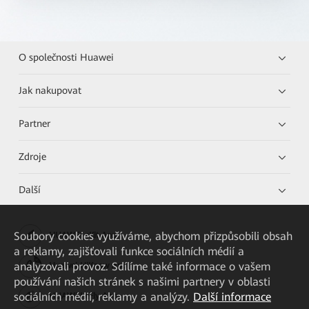
O společnosti Huawei
Jak nakupovat
Partner
Zdroje
Další
Soubory cookies využíváme, abychom přizpůsobili obsah
HUAWEI eKit App
a reklamy, zajišťovali funkce sociálních médií a
analyzovali provoz. Sdílíme také informace o vašem
Huawei HiKnow App
používání našich stránek s našimi partnery v oblasti
sociálních médií, reklamy a analýzy.
Další informace
HUAWEI eFly App