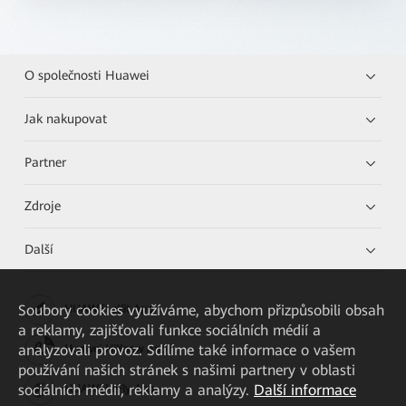
O společnosti Huawei
Jak nakupovat
Partner
Zdroje
Další
Soubory cookies využíváme, abychom přizpůsobili obsah
HUAWEI eKit App
a reklamy, zajišťovali funkce sociálních médií a
analyzovali provoz. Sdílíme také informace o vašem
Huawei HiKnow App
používání našich stránek s našimi partnery v oblasti
sociálních médií, reklamy a analýzy.
Další informace
HUAWEI eFly App