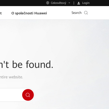
Login
Celosvětový
Search
t
O společnosti Huawei
n't be found.
ntire website.