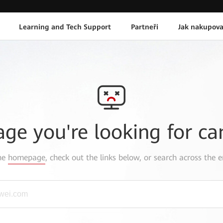
Learning and Tech Support
Partneři
Jak nakupova
age you're looking for ca
the
homepage
, check out the links below, or search across the e