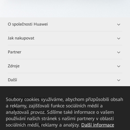
O společnosti Huawei
Jak nakupovat
Partner
Zdroje
Další
Soubory cookies využíváme, abychom přizpůsobili obsah
HUAWEI eKit App
a reklamy, zajišťovali funkce sociálních médií a
analyzovali provoz. Sdílíme také informace o vašem
Huawei HiKnow App
používání našich stránek s našimi partnery v oblasti
sociálních médií, reklamy a analýzy.
Další informace
HUAWEI eFly App