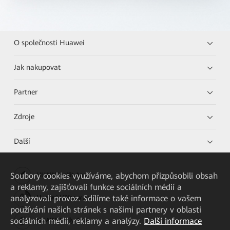
O společnosti Huawei
Jak nakupovat
Partner
Zdroje
Další
Soubory cookies využíváme, abychom přizpůsobili obsah
HUAWEI eKit App
a reklamy, zajišťovali funkce sociálních médií a
analyzovali provoz. Sdílíme také informace o vašem
Huawei HiKnow App
používání našich stránek s našimi partnery v oblasti
sociálních médií, reklamy a analýzy.
Další informace
HUAWEI eFly App