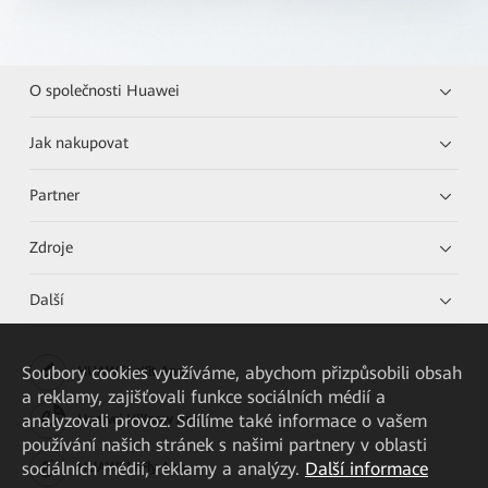
O společnosti Huawei
Jak nakupovat
Partner
Zdroje
Další
Soubory cookies využíváme, abychom přizpůsobili obsah
HUAWEI eKit App
a reklamy, zajišťovali funkce sociálních médií a
analyzovali provoz. Sdílíme také informace o vašem
Huawei HiKnow App
používání našich stránek s našimi partnery v oblasti
sociálních médií, reklamy a analýzy.
Další informace
HUAWEI eFly App