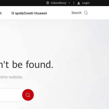
Login
Celosvětový
Search
t
O společnosti Huawei
n't be found.
ntire website.