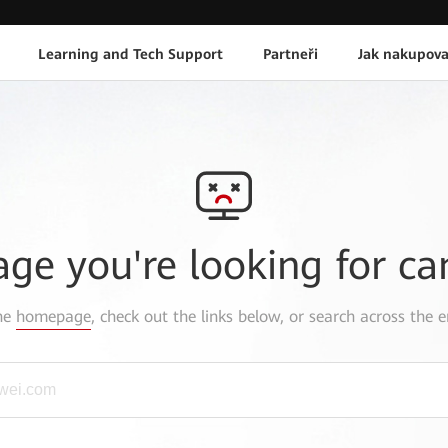
Learning and Tech Support
Partneři
Jak nakupova
age you're looking for ca
the
homepage
, check out the links below, or search across the e