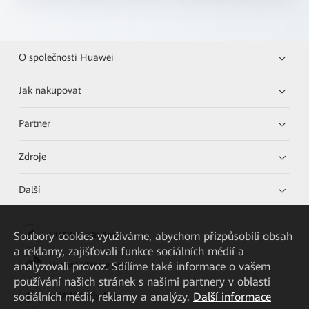
O společnosti Huawei
Jak nakupovat
Partner
Zdroje
Další
Soubory cookies využíváme, abychom přizpůsobili obsah
HUAWEI eKit App
a reklamy, zajišťovali funkce sociálních médií a
analyzovali provoz. Sdílíme také informace o vašem
Huawei HiKnow App
používání našich stránek s našimi partnery v oblasti
sociálních médií, reklamy a analýzy.
Další informace
HUAWEI eFly App