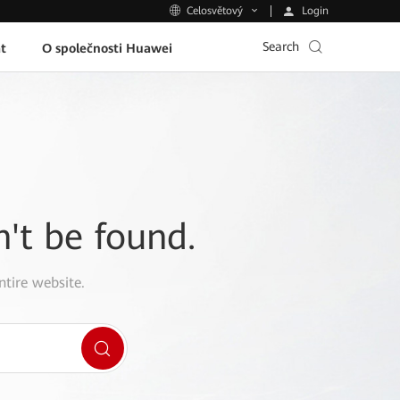
Login
Celosvětový
Search
t
O společnosti Huawei
n't be found.
ntire website.