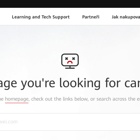
Learning and Tech Support
Partneři
Jak nakupova
age you're looking for ca
the
homepage
, check out the links below, or search across the e