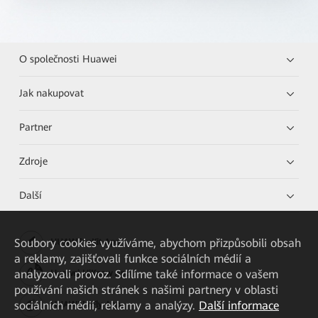
O společnosti Huawei
Jak nakupovat
Partner
Zdroje
Další
Soubory cookies využíváme, abychom přizpůsobili obsah
HUAWEI eKit App
a reklamy, zajišťovali funkce sociálních médií a
analyzovali provoz. Sdílíme také informace o vašem
Huawei HiKnow App
používání našich stránek s našimi partnery v oblasti
sociálních médií, reklamy a analýzy.
Další informace
HUAWEI eFly App