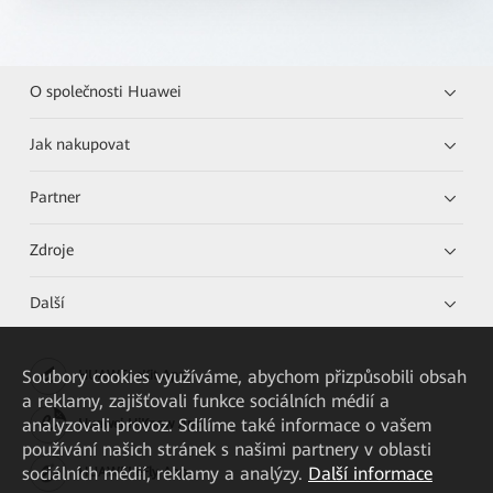
O společnosti Huawei
Jak nakupovat
Partner
Zdroje
Další
Soubory cookies využíváme, abychom přizpůsobili obsah
HUAWEI eKit App
a reklamy, zajišťovali funkce sociálních médií a
analyzovali provoz. Sdílíme také informace o vašem
Huawei HiKnow App
používání našich stránek s našimi partnery v oblasti
sociálních médií, reklamy a analýzy.
Další informace
HUAWEI eFly App