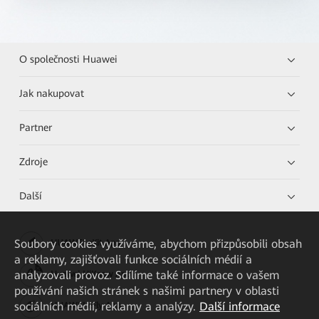
O společnosti Huawei
Jak nakupovat
Partner
Zdroje
Další
Soubory cookies využíváme, abychom přizpůsobili obsah
HUAWEI eKit App
a reklamy, zajišťovali funkce sociálních médií a
analyzovali provoz. Sdílíme také informace o vašem
Huawei HiKnow App
používání našich stránek s našimi partnery v oblasti
sociálních médií, reklamy a analýzy.
Další informace
HUAWEI eFly App