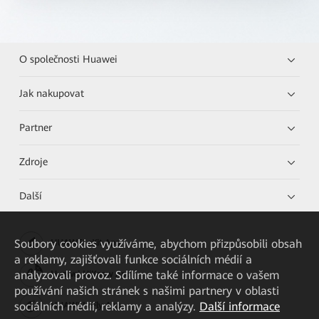
O společnosti Huawei
Jak nakupovat
Partner
Zdroje
Další
Soubory cookies využíváme, abychom přizpůsobili obsah
HUAWEI eKit App
a reklamy, zajišťovali funkce sociálních médií a
analyzovali provoz. Sdílíme také informace o vašem
Huawei HiKnow App
používání našich stránek s našimi partnery v oblasti
sociálních médií, reklamy a analýzy.
Další informace
HUAWEI eFly App