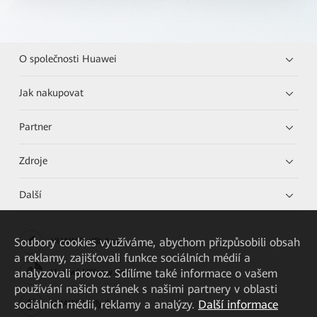
O společnosti Huawei
Jak nakupovat
Partner
Zdroje
Další
Soubory cookies využíváme, abychom přizpůsobili obsah
HUAWEI eKit App
a reklamy, zajišťovali funkce sociálních médií a
analyzovali provoz. Sdílíme také informace o vašem
Huawei HiKnow App
používání našich stránek s našimi partnery v oblasti
sociálních médií, reklamy a analýzy.
Další informace
HUAWEI eFly App