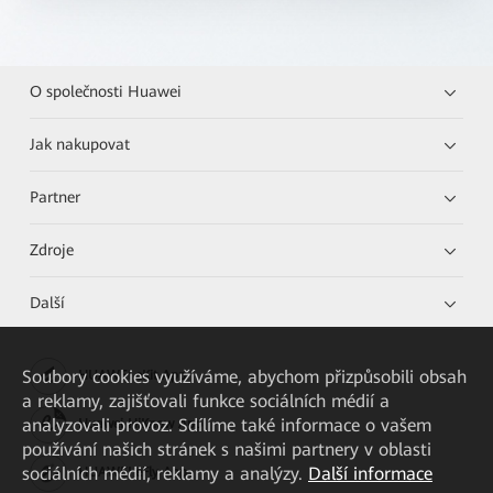
O společnosti Huawei
Jak nakupovat
Partner
Zdroje
Další
Soubory cookies využíváme, abychom přizpůsobili obsah
HUAWEI eKit App
a reklamy, zajišťovali funkce sociálních médií a
analyzovali provoz. Sdílíme také informace o vašem
Huawei HiKnow App
používání našich stránek s našimi partnery v oblasti
sociálních médií, reklamy a analýzy.
Další informace
HUAWEI eFly App