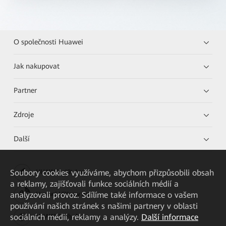
O společnosti Huawei
Jak nakupovat
Partner
Zdroje
Další
Soubory cookies využíváme, abychom přizpůsobili obsah
HUAWEI eKit App
a reklamy, zajišťovali funkce sociálních médií a
analyzovali provoz. Sdílíme také informace o vašem
Huawei HiKnow App
používání našich stránek s našimi partnery v oblasti
sociálních médií, reklamy a analýzy.
Další informace
HUAWEI eFly App