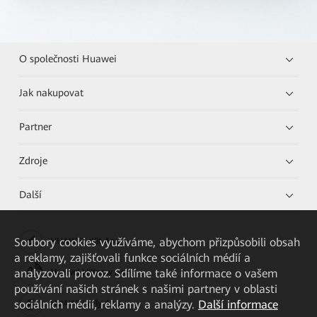
O společnosti Huawei
Jak nakupovat
Partner
Zdroje
Další
Soubory cookies využíváme, abychom přizpůsobili obsah
HUAWEI eKit App
a reklamy, zajišťovali funkce sociálních médií a
analyzovali provoz. Sdílíme také informace o vašem
Huawei HiKnow App
používání našich stránek s našimi partnery v oblasti
sociálních médií, reklamy a analýzy.
Další informace
HUAWEI eFly App