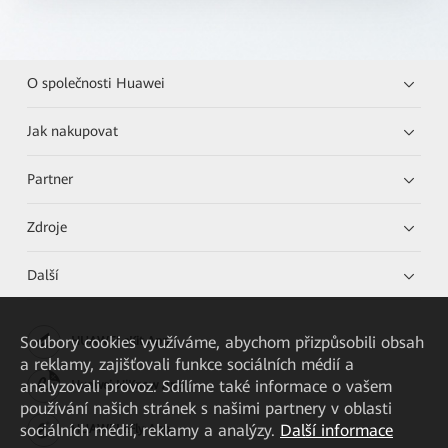
O společnosti Huawei
Jak nakupovat
Partner
Zdroje
Další
Soubory cookies využíváme, abychom přizpůsobili obsah
HUAWEI eKit App
a reklamy, zajišťovali funkce sociálních médií a
analyzovali provoz. Sdílíme také informace o vašem
Huawei HiKnow App
používání našich stránek s našimi partnery v oblasti
sociálních médií, reklamy a analýzy.
Další informace
HUAWEI eFly App