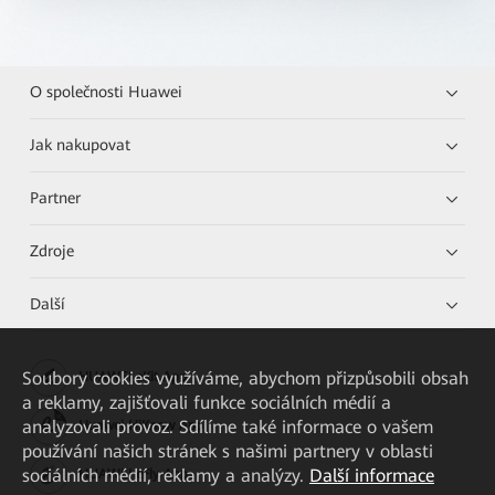
O společnosti Huawei
Jak nakupovat
Partner
Zdroje
Další
Soubory cookies využíváme, abychom přizpůsobili obsah
HUAWEI eKit App
a reklamy, zajišťovali funkce sociálních médií a
analyzovali provoz. Sdílíme také informace o vašem
Huawei HiKnow App
používání našich stránek s našimi partnery v oblasti
sociálních médií, reklamy a analýzy.
Další informace
HUAWEI eFly App