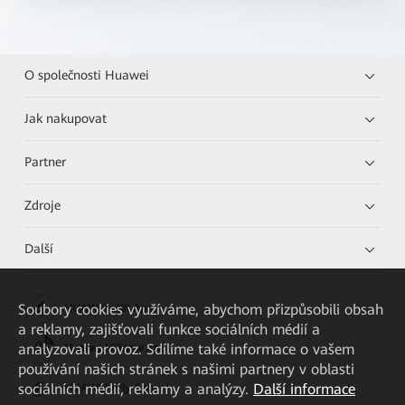
O společnosti Huawei
Jak nakupovat
Partner
Zdroje
Další
Soubory cookies využíváme, abychom přizpůsobili obsah
HUAWEI eKit App
a reklamy, zajišťovali funkce sociálních médií a
analyzovali provoz. Sdílíme také informace o vašem
Huawei HiKnow App
používání našich stránek s našimi partnery v oblasti
sociálních médií, reklamy a analýzy.
Další informace
HUAWEI eFly App