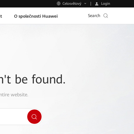
Login
Celosvětový
Search
t
O společnosti Huawei
n't be found.
ntire website.