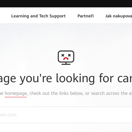
Learning and Tech Support
Partneři
Jak nakupova
age you're looking for ca
the
homepage
, check out the links below, or search across the e