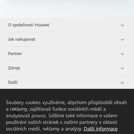
O společnosti Huawei
Jak nakupovat
Partner
Zdroje
Další
Soubory cookies využíváme, abychom přizpůsobili obsah
HUAWEI eKit App
a reklamy, zajišťovali funkce sociálních médií a
analyzovali provoz. Sdílíme také informace o vašem
Huawei HiKnow App
používání našich stránek s našimi partnery v oblasti
sociálních médií, reklamy a analýzy.
Další informace
HUAWEI eFly App