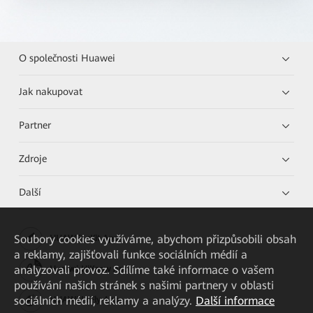
O společnosti Huawei
Jak nakupovat
Partner
Zdroje
Další
Soubory cookies využíváme, abychom přizpůsobili obsah
HUAWEI eKit App
a reklamy, zajišťovali funkce sociálních médií a
analyzovali provoz. Sdílíme také informace o vašem
Huawei HiKnow App
používání našich stránek s našimi partnery v oblasti
sociálních médií, reklamy a analýzy.
Další informace
HUAWEI eFly App