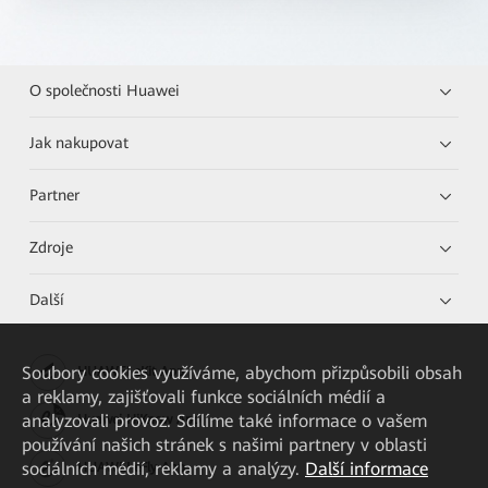
O společnosti Huawei
Jak nakupovat
Partner
Zdroje
Další
Soubory cookies využíváme, abychom přizpůsobili obsah
HUAWEI eKit App
a reklamy, zajišťovali funkce sociálních médií a
analyzovali provoz. Sdílíme také informace o vašem
Huawei HiKnow App
používání našich stránek s našimi partnery v oblasti
sociálních médií, reklamy a analýzy.
Další informace
HUAWEI eFly App