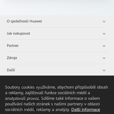
O společnosti Huawei
Jak nakupovat
Partner
Zdroje
Další
Soubory cookies využíváme, abychom přizpůsobili obsah
HUAWEI eKit App
a reklamy, zajišťovali funkce sociálních médií a
analyzovali provoz. Sdílíme také informace o vašem
Huawei HiKnow App
používání našich stránek s našimi partnery v oblasti
sociálních médií, reklamy a analýzy.
Další informace
HUAWEI eFly App