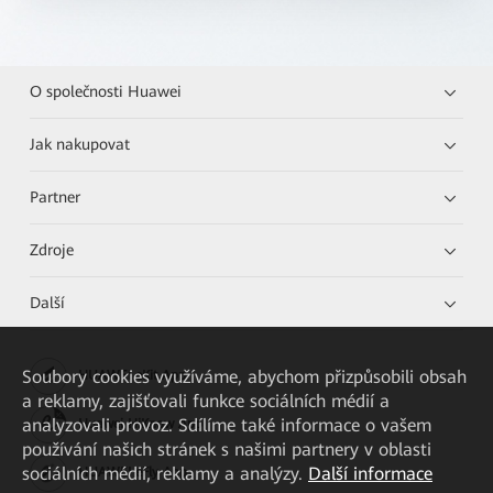
O společnosti Huawei
Jak nakupovat
Partner
Zdroje
Další
Soubory cookies využíváme, abychom přizpůsobili obsah
HUAWEI eKit App
a reklamy, zajišťovali funkce sociálních médií a
analyzovali provoz. Sdílíme také informace o vašem
Huawei HiKnow App
používání našich stránek s našimi partnery v oblasti
sociálních médií, reklamy a analýzy.
Další informace
HUAWEI eFly App