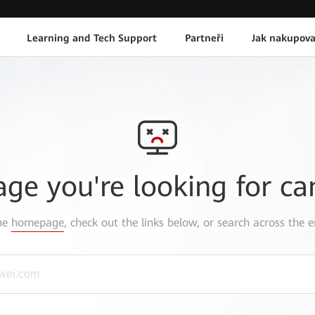
Learning and Tech Support
Partneři
Jak nakupova
age you're looking for ca
the
homepage
, check out the links below, or search across the e