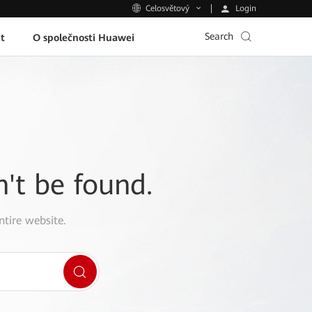
Login
Celosvětový
Search
t
O společnosti Huawei
n't be found.
ntire website.