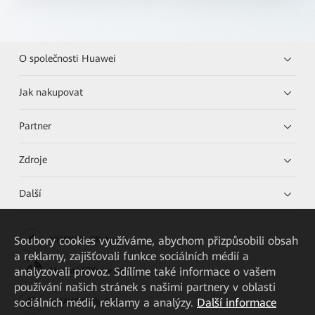
O společnosti Huawei
Jak nakupovat
Partner
Zdroje
Další
Soubory cookies využíváme, abychom přizpůsobili obsah
HUAWEI eKit App
a reklamy, zajišťovali funkce sociálních médií a
analyzovali provoz. Sdílíme také informace o vašem
Huawei HiKnow App
používání našich stránek s našimi partnery v oblasti
sociálních médií, reklamy a analýzy.
Další informace
HUAWEI eFly App