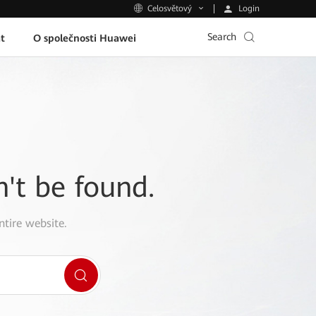
Login
Celosvětový
Search
t
O společnosti Huawei
n't be found.
ntire website.