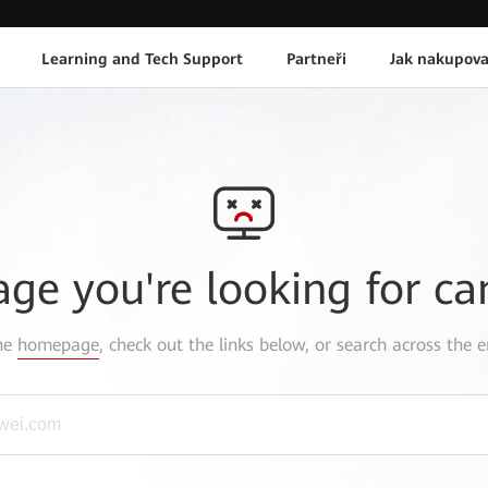
Learning and Tech Support
Partneři
Jak nakupova
age you're looking for ca
the
homepage
, check out the links below, or search across the e