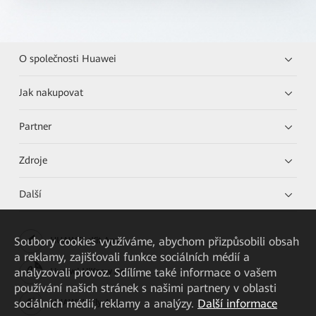
O společnosti Huawei
Jak nakupovat
Partner
Zdroje
Další
Soubory cookies využíváme, abychom přizpůsobili obsah
HUAWEI eKit App
a reklamy, zajišťovali funkce sociálních médií a
analyzovali provoz. Sdílíme také informace o vašem
Huawei HiKnow App
používání našich stránek s našimi partnery v oblasti
sociálních médií, reklamy a analýzy.
Další informace
HUAWEI eFly App