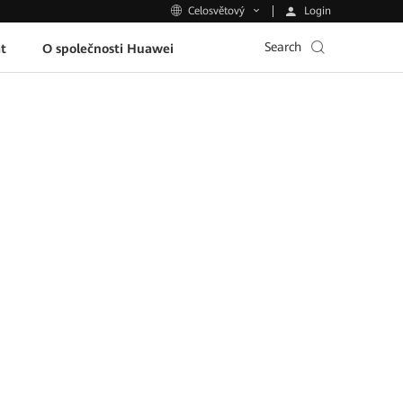
Login
Celosvětový
Search
t
O společnosti Huawei