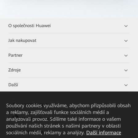
O společnosti Huawei
Jak nakupovat
Partner
Zdroje
Další
Soubory cookies využíváme, abychom přizpůsobili obsah
HUAWEI eKit App
a reklamy, zajišťovali funkce sociálních médií a
analyzovali provoz. Sdílíme také informace o vašem
Huawei HiKnow App
používání našich stránek s našimi partnery v oblasti
sociálních médií, reklamy a analýzy.
Další informace
HUAWEI eFly App