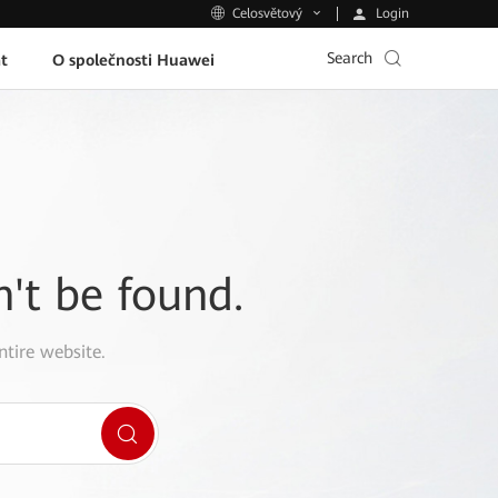
Login
Celosvětový
Search
t
O společnosti Huawei
n't be found.
ntire website.