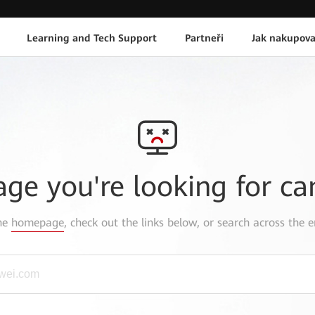
Learning and Tech Support
Partneři
Jak nakupova
age you're looking for ca
the
homepage
, check out the links below, or search across the e