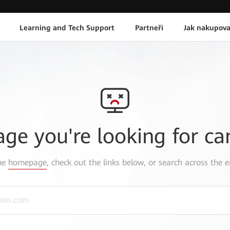
Learning and Tech Support
Partneři
Jak nakupova
age you're looking for ca
the
homepage
, check out the links below, or search across the e