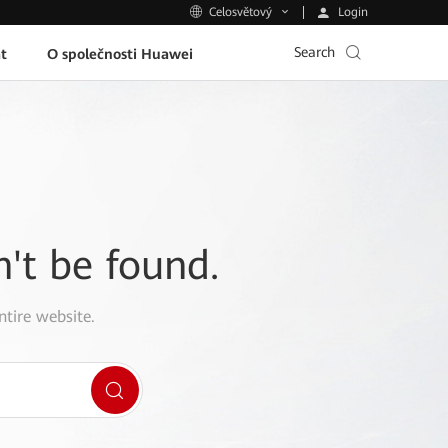
Login
Celosvětový
Search
t
O společnosti Huawei
n't be found.
ntire website.